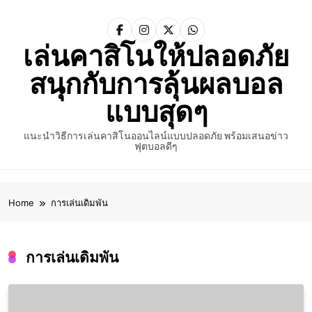
Skip
to
content
เล่นคาสิโนให้ปลอดภัย
สนุกกับการลุ้นผลบอล
แบบสุดๆ
แนะนำวิธีการเล่นคาสิโนออนไลน์แบบปลอดภัย พร้อมเสนอข่าว
ฟุตบอลดีๆ
Home
การเล่นเดิมพัน
การเล่นเดิมพัน