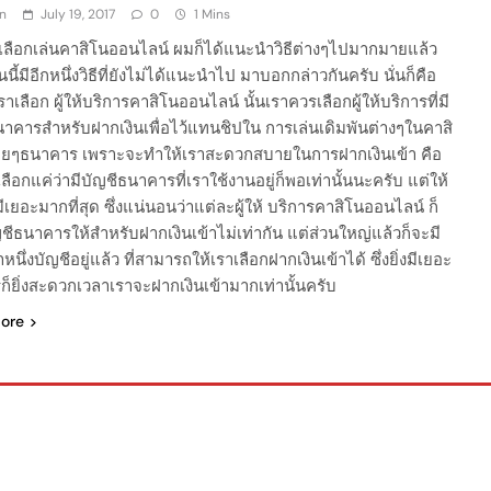
n
July 19, 2017
0
1 Mins
เลือกเล่นคาสิโนออนไลน์ ผมก็ได้แนะนำวิธีต่างๆไปมากมายแล้ว
นนี้มีอีกหนึ่งวิธีที่ยังไม่ได้แนะนำไป มาบอกกล่าวกันครับ นั่นก็คือ
เราเลือก ผู้ให้บริการคาสิโนออนไลน์ นั้นเราควรเลือกผู้ให้บริการที่มี
นาคารสำหรับฝากเงินเพื่อไว้แทนชิปใน การเล่นเดิมพันต่างๆในคาสิ
ยๆธนาคาร เพราะจะทำให้เราสะดวกสบายในการฝากเงินเข้า คือ
ลือกแค่ว่ามีบัญชีธนาคารที่เราใช้งานอยู่ก็พอเท่านั้นนะครับ แต่ให้
่มีเยอะมากที่สุด ซึ่งแน่นอนว่าแต่ละผู้ให้ บริการคาสิโนออนไลน์ ก็
ชีธนาคารให้สำหรับฝากเงินเข้าไม่เท่ากัน แต่ส่วนใหญ่แล้วก็จะมี
หนึ่งบัญชีอยู่แล้ว ที่สามารถให้เราเลือกฝากเงินเข้าได้ ซึ่งยิ่งมีเยอะ
่ก็ยิ่งสะดวกเวลาเราจะฝากเงินเข้ามากเท่านั้นครับ
ore