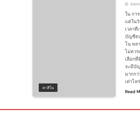
Admi
ใน การ
แต่ในวั
เวลาที่
บัญชีธ
โน หลา
ไม่ควรเ
เลือกที
จะมีบัญ
มากกว่า
เท่าไหร
คาสิโน
Read M